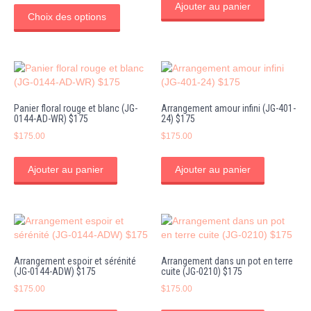
Ce
Ajouter au panier
prix :
produit
Choix des options
$175.00
a
à
plusieurs
$350.00
variations.
Les
options
peuvent
Panier floral rouge et blanc (JG-
Arrangement amour infini (JG-401-
être
0144-AD-WR) $175
24) $175
choisies
$
175.00
$
175.00
sur
la
page
Ajouter au panier
Ajouter au panier
du
produit
Arrangement espoir et sérénité
Arrangement dans un pot en terre
(JG-0144-ADW) $175
cuite (JG-0210) $175
$
175.00
$
175.00