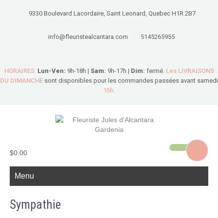
9330 Boulevard Lacordaire, Saint Leonard, Quebec H1R 2B7
info@fleuristealcantara.com
5145265955
HORAIRES:
Lun-Ven:
9h-18h |
Sam:
9h-17h |
Dim:
fermé.
Les LIVRAISONS
DU DIMANCHE
sont disponibles pour les commandes passées avant samedi
15h.
$0.00
Menu
Sympathie