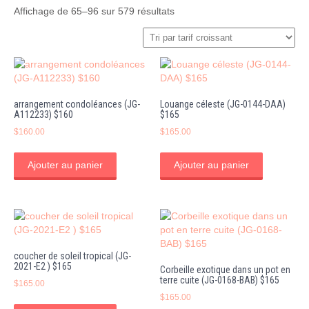
Trié
Affichage de 65–96 sur 579 résultats
par
prix
croissant
arrangement condoléances (JG-
Louange céleste (JG-0144-DAA)
A112233) $160
$165
$
160.00
$
165.00
Ajouter au panier
Ajouter au panier
coucher de soleil tropical (JG-
2021-E2 ) $165
Corbeille exotique dans un pot en
terre cuite (JG-0168-BAB) $165
$
165.00
$
165.00