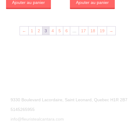
Ajouter au panier
Ajouter au panier
←
1
2
3
4
5
6
…
17
18
19
→
9330 Boulevard Lacordaire, Saint Leonard, Quebec H1R 2B7
5145265955
info@fleuristealcantara.com