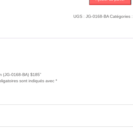
de
Corbeille
Zodem
UGS :
JG-0168-BA
Catégories 
(JG-
0168-
BA)
$185
dem (JG-0168-BA) $185”
ligatoires sont indiqués avec
*