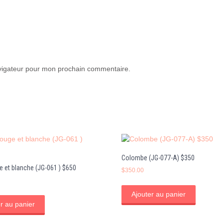
avigateur pour mon prochain commentaire.
Colombe (JG-077-A) $350
e et blanche (JG-061 ) $650
$
350.00
Ajouter au panier
r au panier