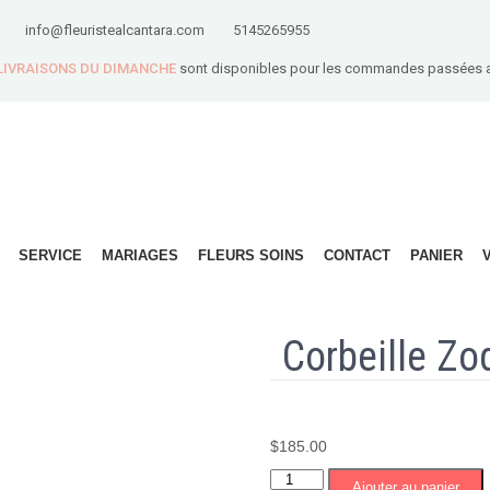
info@fleuristealcantara.com
5145265955
 LIVRAISONS DU DIMANCHE
sont disponibles pour les commandes passées 
SERVICE
MARIAGES
FLEURS SOINS
CONTACT
PANIER
Corbeille Z
$
185.00
quantité
Ajouter au panier