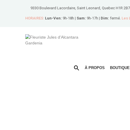
9330 Boulevard Lacordaire, Saint Leonard, Quebec H1R 2B7
HORAIRES:
Lun-Ven:
9h-18h |
Sam:
9h-17h |
Dim:
fermé.
Les
À PROPOS
BOUTIQUE