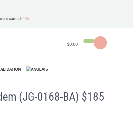
avant samedi
15h.
$0.00
VALIDATION
odem (JG-0168-BA) $185