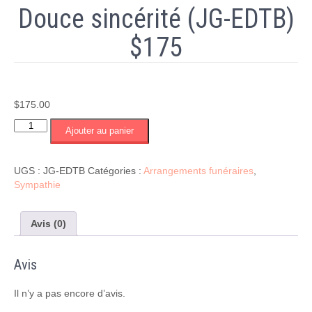
Douce sincérité (JG-EDTB)
$175
$
175.00
quantité
Ajouter au panier
de
Douce
sincérité
UGS :
JG-EDTB
Catégories :
Arrangements funéraires
,
(JG-
Sympathie
EDTB)
$175
Avis (0)
Avis
Il n’y a pas encore d’avis.