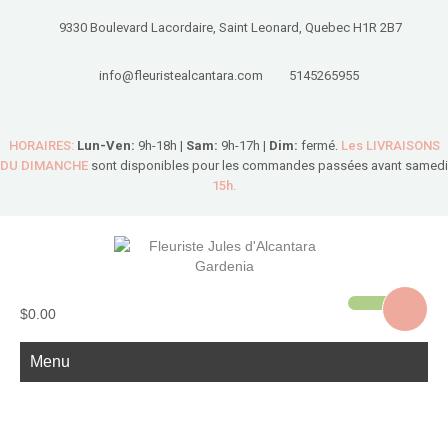
9330 Boulevard Lacordaire, Saint Leonard, Quebec H1R 2B7
info@fleuristealcantara.com
5145265955
HORAIRES:
Lun-Ven:
9h-18h |
Sam:
9h-17h |
Dim:
fermé.
Les LIVRAISONS
DU DIMANCHE
sont disponibles pour les commandes passées avant samedi
15h.
$0.00
Menu