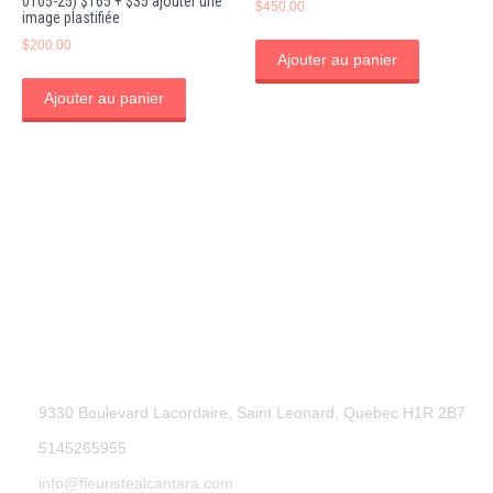
0105-25) $165 + $35 ajouter une
$
450.00
image plastifiée
$
200.00
Ajouter au panier
Ajouter au panier
9330 Boulevard Lacordaire, Saint Leonard, Quebec H1R 2B7
5145265955
info@fleuristealcantara.com