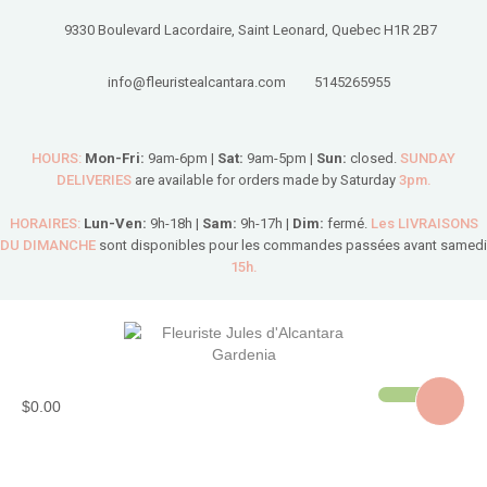
9330 Boulevard Lacordaire, Saint Leonard, Quebec H1R 2B7
info@fleuristealcantara.com
5145265955
HOURS:
Mon-Fri:
9am-6pm |
Sat:
9am-5pm |
Sun:
closed.
SUNDAY
DELIVERIES
are available for orders made by Saturday
3pm.
HORAIRES:
Lun-Ven:
9h-18h |
Sam:
9h-17h |
Dim:
fermé.
Les LIVRAISONS
DU DIMANCHE
sont disponibles pour les commandes passées avant samedi
15h.
$0.00