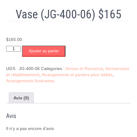
Vase (JG-400-06) $165
$
165.00
quantité
Ajouter au panier
de
Vase
(JG-
UGS :
JG-400-06
Catégories :
Amour et Romance
,
Anniversaire
400-
et rétablissement
,
Arrangements et paniers pour bébés
,
06)
Arrangements funéraires
$165
Avis (0)
Avis
Il n’y a pas encore d’avis.