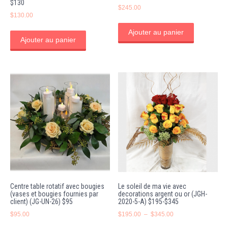
$130
$
245.00
$
130.00
Ajouter au panier
Ajouter au panier
Centre table rotatif avec bougies
Le soleil de ma vie avec
(vases et bougies fournies par
decorations argent ou or (JGH-
client) (JG-UN-26) $95
2020-5-A) $195-$345
Plage
$
95.00
$
195.00
–
$
345.00
de
Ce