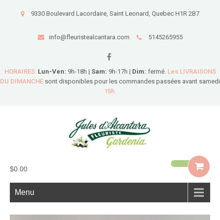
9330 Boulevard Lacordaire, Saint Leonard, Quebec H1R 2B7
info@fleuristealcantara.com
5145265955
HORAIRES:
Lun-Ven:
9h-18h |
Sam:
9h-17h |
Dim:
fermé.
Les LIVRAISONS
DU DIMANCHE
sont disponibles pour les commandes passées avant samedi
15h.
$0.00
Menu