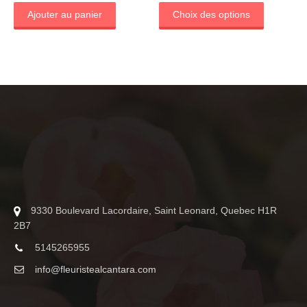
prix :
produit
Ajouter au panier
Choix des options
$195.00
a
à
plusieurs
$345.00
variations
Les
options
peuvent
être
choisies
sur
la
page
du
produit
9330 Boulevard Lacordaire, Saint Leonard, Quebec H1R
2B7
5145265955
info@fleuristealcantara.com