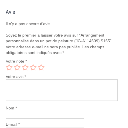
(JG-
A114609)
Avis
$165
Il n’y a pas encore d’avis.
Soyez le premier à laisser votre avis sur “Arrangement
personnalisé dans un pot de peinture (JG-A114609) $165”
Votre adresse e-mail ne sera pas publiée.
Les champs
obligatoires sont indiqués avec
*
Votre note
*
Votre avis
*
Nom
*
E-mail
*