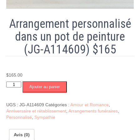
Arrangement personnalisé
dans un pot de peinture
(JG-A114609) $165
$
165.00
quantité
Ajouter au panier
de
Arrangement
personnalisé
UGS :
JG-A114609
Catégories :
Amour et Romance
,
dans
Anniversaire et rétablissement
,
Arrangements funéraires
,
un
Personnalisé
,
Sympathie
pot
de
peinture
Avis (0)