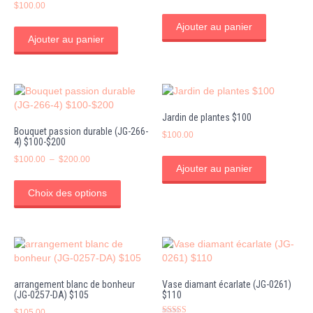
Note
$
100.00
4.00
sur 5
Ajouter au panier
Ajouter au panier
Jardin de plantes $100
Bouquet passion durable (JG-266-
$
100.00
4) $100-$200
Plage
$
100.00
–
$
200.00
Ajouter au panier
de
Ce
prix :
produit
Choix des options
$100.00
a
à
plusieurs
$200.00
variations.
Les
options
peuvent
arrangement blanc de bonheur
Vase diamant écarlate (JG-0261)
être
(JG-0257-DA) $105
$110
choisies
$
105.00