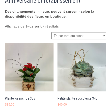
Anniversaire et rétablissement
Des changements mineurs peuvent survenir selon la
disponibilité des fleurs en boutique.
Trié
Affichage de 1–32 sur 87 résultats
par
prix
croissant
Plante kalanchoe $35
Petite plante succulente $40
$
35.00
$
40.00