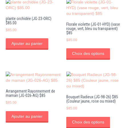
plante orchidée (JG-23-ORC)
$85.00
Florale violette (JG-01-HYD) (vase
rouge, vert, bleu ou transparent)
$
85.00
$85
$
85.00
Ajouter au panier
Ce
produit
Choix des options
a
plusieurs
variations
Les
options
peuvent
Arrangement Rayonnement de
être
maman (JG-026-AG) $85
Bouquet Radieux (JG-98-26) $85
choisies
(Couleur jaune, rose ou mixed)
$
85.00
sur
$
85.00
la
Ce
page
Ajouter au panier
produit
du
Choix des options
a
produit