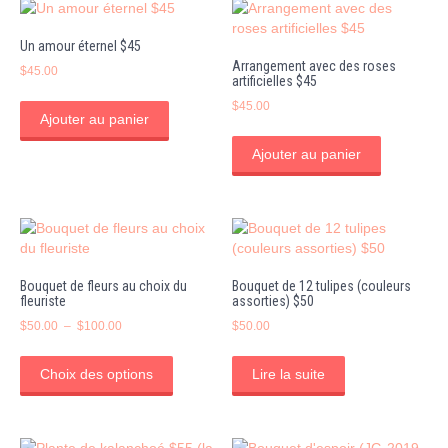
sur
la
page
Un amour éternel $45
du
Arrangement avec des roses
$
45.00
artificielles $45
produit
$
45.00
Ajouter au panier
Ajouter au panier
Bouquet de fleurs au choix du
Bouquet de 12 tulipes (couleurs
fleuriste
assorties) $50
Plage
$
50.00
–
$
100.00
$
50.00
de
Ce
prix :
produit
Choix des options
Lire la suite
$50.00
a
à
plusieurs
$100.00
variations.