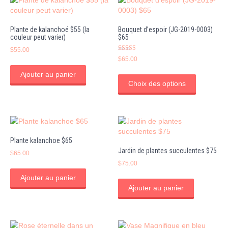
Les
options
peuvent
Plante de kalanchoé $55 (la
Bouquet d’espoir (JG-2019-0003)
être
couleur peut varier)
$65
choisies
$
55.00
sur
Note
$
65.00
la
5.00
sur 5
Ce
page
Ajouter au panier
produit
du
Choix des options
a
produit
plusieurs
variations
Les
options
Plante kalanchoe $65
peuvent
Jardin de plantes succulentes $75
être
$
65.00
choisies
$
75.00
sur
Ajouter au panier
la
Ajouter au panier
page
du
produit