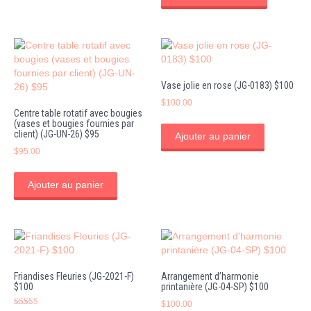
$75.00
a
à
plusieurs
$130.00
variations
Les
options
peuvent
Vase jolie en rose (JG-0183) $100
être
choisies
$
100.00
Centre table rotatif avec bougies
sur
(vases et bougies fournies par
la
client) (JG-UN-26) $95
Ajouter au panier
page
$
95.00
du
produit
Ajouter au panier
Friandises Fleuries (JG-2021-F)
Arrangement d’harmonie
$100
printanière (JG-04-SP) $100
$
100.00