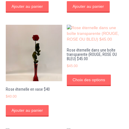
Ajouter au panier
Ajouter au panier
Rose éternelle dans une boîte
transparente (ROUGE, ROSE OU
BLEU) $45.00
$
45.00
Ce
produit
Choix des options
a
Rose éternelle en vase $40
plusieurs
variations
$
40.00
Les
options
Ajouter au panier
peuvent
être
choisies