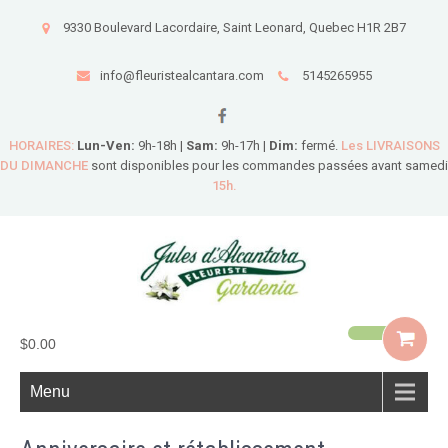
9330 Boulevard Lacordaire, Saint Leonard, Quebec H1R 2B7
info@fleuristealcantara.com
5145265955
HORAIRES:
Lun-Ven:
9h-18h |
Sam:
9h-17h |
Dim:
fermé.
Les LIVRAISONS
DU DIMANCHE
sont disponibles pour les commandes passées avant samedi
15h.
$0.00
Menu