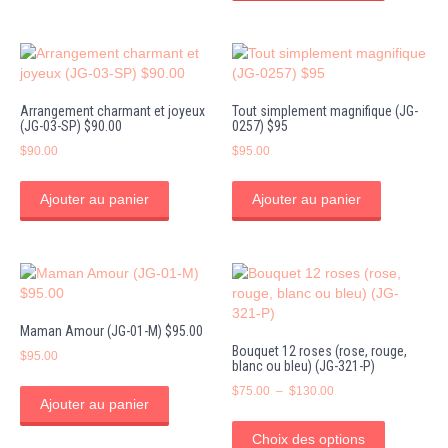
plusieurs
variations
Les
options
peuvent
Arrangement charmant et joyeux
Tout simplement magnifique (JG-
être
(JG-03-SP) $90.00
0257) $95
choisies
$
90.00
$
95.00
sur
la
page
Ajouter au panier
Ajouter au panier
du
produit
Maman Amour (JG-01-M) $95.00
Bouquet 12 roses (rose, rouge,
$
95.00
blanc ou bleu) (JG-321-P)
Plage
$
75.00
–
$
130.00
Ajouter au panier
de
Ce
prix :
produit
Choix des options