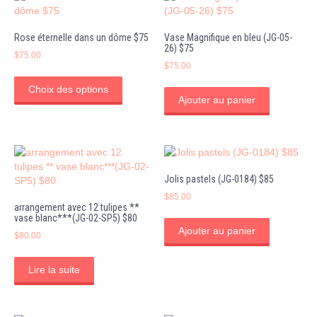
Rose éternelle dans un dôme $75
Vase Magnifique en bleu (JG-05-
26) $75
$
75.00
$
75.00
Ce
produit
Choix des options
Ajouter au panier
a
plusieurs
variations.
Les
options
peuvent
Jolis pastels (JG-0184) $85
être
$
85.00
choisies
arrangement avec 12 tulipes **
sur
vase blanc***(JG-02-SP5) $80
la
Ajouter au panier
$
80.00
page
du
Lire la suite
produit