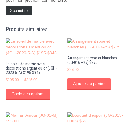
pour mon prochain commentaire.
Produits similaires
Arrangement rose et blanches
(JG-0167-25) $275
Le soleil de ma vie avec
decorations argent ou or (JGH-
$
275.00
2020-5-A) $195-$345
Plage
$
195.00
–
$
345.00
Ajouter au panier
de
Ce
prix :
produit
Choix des options
$195.00
a
à
plusieurs
$345.00
variations.
Les
options
peuvent