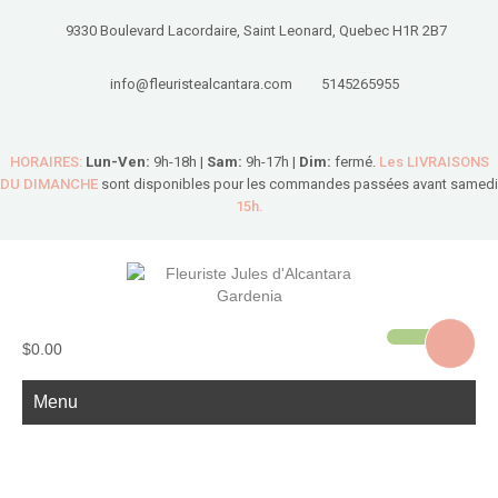
9330 Boulevard Lacordaire, Saint Leonard, Quebec H1R 2B7
info@fleuristealcantara.com
5145265955
HORAIRES:
Lun-Ven:
9h-18h |
Sam:
9h-17h |
Dim:
fermé.
Les LIVRAISONS
DU DIMANCHE
sont disponibles pour les commandes passées avant samedi
15h.
$0.00
Menu