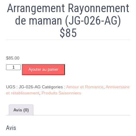
Arrangement Rayonnement
de maman (JG-026-AG)
$85
$
85.00
quantité
Ajouter au panier
de
Arrangement
Rayonnement
UGS :
JG-026-AG
Catégories :
Amour et Romance
,
Anniversaire
de
et rétablissement
,
Produits Saisonniers
maman
(JG-
026-
Avis (0)
AG)
$85
Avis