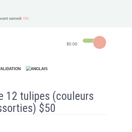
avant samedi
15h.
$0.00
VALIDATION
 12 tulipes (couleurs
ssorties) $50