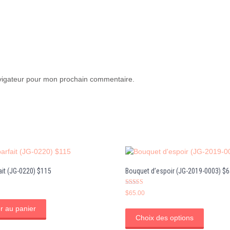
avigateur pour mon prochain commentaire.
ait (JG-0220) $115
Bouquet d’espoir (JG-2019-0003) $6
Note
$
65.00
5.00
sur 5
Ce
r au panier
produit
Choix des options
a