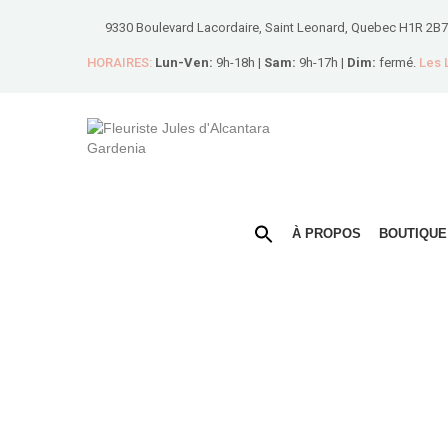
9330 Boulevard Lacordaire, Saint Leonard, Quebec H1R 2B7
HORAIRES:
Lun-Ven:
9h-18h |
Sam:
9h-17h |
Dim:
fermé.
Les
À PROPOS
BOUTIQUE