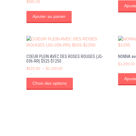
$
995.00
Ajoute
Ajouter au panier
COEUR PLEIN AVEC DES ROSES ROUGES (JG-
NONNA ave
036-RR) $525-$1250
$
1,295.00
Plage
$
525.00
–
$
1,250.00
de
Ce
Ajoute
prix :
produit
Choix des options
$525.00
a
à
plusieurs
$1,250.00
variations.
Les
options
peuvent
être
choisies