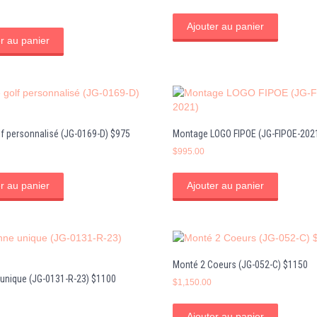
Ajouter au panier
r au panier
lf personnalisé (JG-0169-D) $975
Montage LOGO FIPOE (JG-FIPOE-202
$
995.00
r au panier
Ajouter au panier
Monté 2 Coeurs (JG-052-C) $1150
unique (JG-0131-R-23) $1100
$
1,150.00
Ajouter au panier