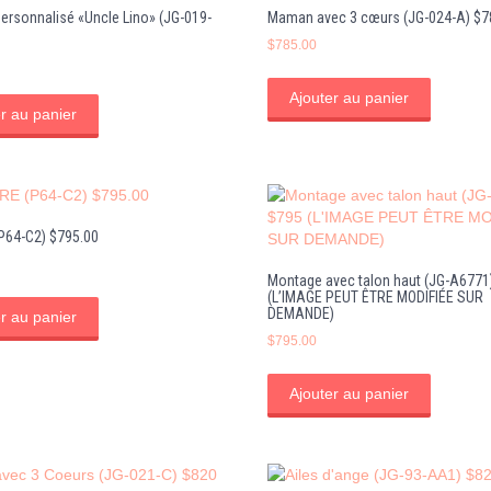
ersonnalisé «Uncle Lino» (JG-019-
Maman avec 3 cœurs (JG-024-A) $7
$
785.00
Ajouter au panier
r au panier
P64-C2) $795.00
Montage avec talon haut (JG-A6771
(L’IMAGE PEUT ÊTRE MODIFIÉE SUR
DEMANDE)
r au panier
$
795.00
Ajouter au panier