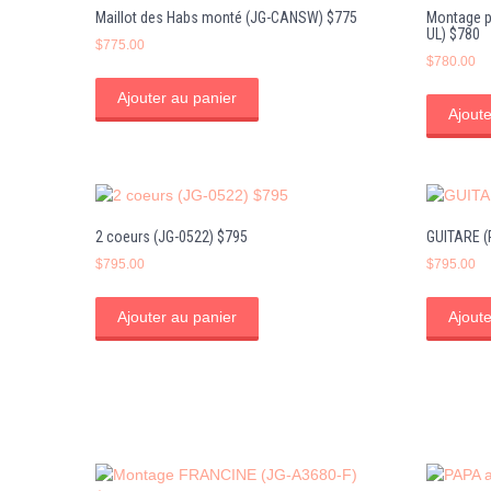
Maillot des Habs monté (JG-CANSW) $775
Montage p
UL) $780
$
775.00
$
780.00
Ajouter au panier
Ajoute
2 coeurs (JG-0522) $795
GUITARE (
$
795.00
$
795.00
Ajouter au panier
Ajoute