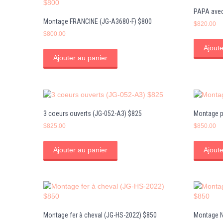
PAPA avec
Montage FRANCINE (JG-A3680-F) $800
$
820.00
$
800.00
Ajoute
Ajouter au panier
3 coeurs ouverts (JG-052-A3) $825
Montage p
$
825.00
$
850.00
Ajouter au panier
Ajoute
Montage fer à cheval (JG-HS-2022) $850
Montage N