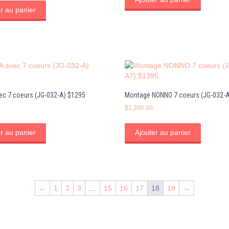
r au panier
c 7 coeurs (JG-032-A) $1295
Montage NONNO 7 coeurs (JG-032-A
$
1,395.00
r au panier
Ajouter au panier
←
1
2
3
…
15
16
17
18
19
→