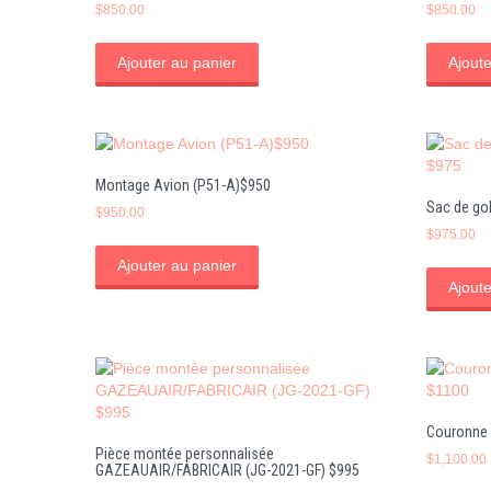
$
850.00
$
850.00
Ajouter au panier
Ajoute
Montage Avion (P51-A)$950
Sac de go
$
950.00
$
975.00
Ajouter au panier
Ajoute
Couronne 
Pièce montée personnalisée
$
1,100.00
GAZEAUAIR/FABRICAIR (JG-2021-GF) $995