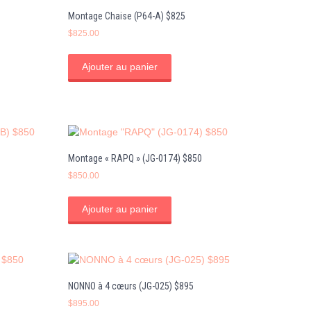
Montage Chaise (P64-A) $825
$
825.00
Ajouter au panier
0
Montage « RAPQ » (JG-0174) $850
$
850.00
Ajouter au panier
NONNO à 4 cœurs (JG-025) $895
$
895.00