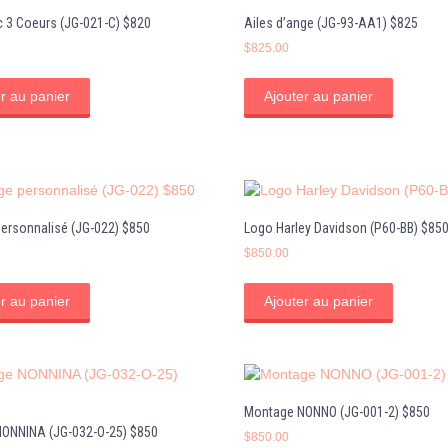
 3 Coeurs (JG-021-C) $820
Ailes d’ange (JG-93-AA1) $825
$
825.00
r au panier
Ajouter au panier
ersonnalisé (JG-022) $850
Logo Harley Davidson (P60-BB) $85
$
850.00
r au panier
Ajouter au panier
Montage NONNO (JG-001-2) $850
ONNINA (JG-032-O-25) $850
$
850.00