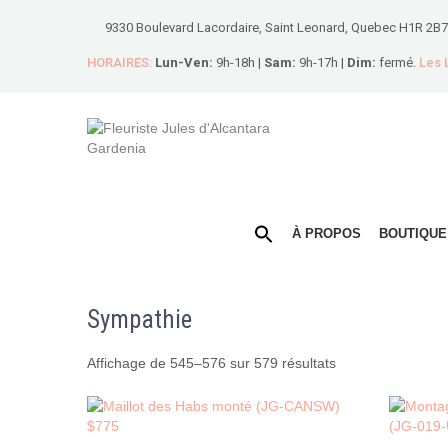
9330 Boulevard Lacordaire, Saint Leonard, Quebec H1R 2B7
HORAIRES:
Lun-Ven:
9h-18h |
Sam:
9h-17h |
Dim:
fermé.
Les
À PROPOS
BOUTIQUE
Sympathie
Trié
Affichage de 545–576 sur 579 résultats
par
prix
croissant