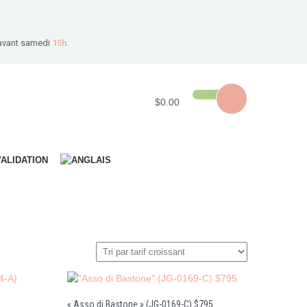
avant samedi
15h.
$0.00
VALIDATION
« Asso di Bastone » (JG-0169-C) $795