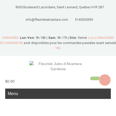
9330 Boulevard Lacordaire, Saint Leonard, Quebec H1R 2B7
info@fleuristealcantara.com
5145265955
HORAIRES:
Lun-Ven:
9h-18h |
Sam:
9h-17h |
Dim:
fermé.
Les LIVRAISONS
DU DIMANCHE
sont disponibles pour les commandes passées avant samedi
15h.
$0.00
Menu