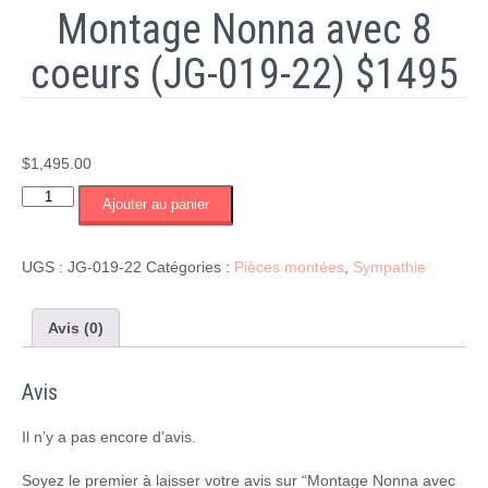
Montage Nonna avec 8
coeurs (JG-019-22) $1495
$
1,495.00
quantité
Ajouter au panier
de
Montage
Nonna
UGS :
JG-019-22
Catégories :
Pièces montées
,
Sympathie
avec
8
coeurs
Avis (0)
(JG-
019-
Avis
22)
$1495
Il n’y a pas encore d’avis.
Soyez le premier à laisser votre avis sur “Montage Nonna avec