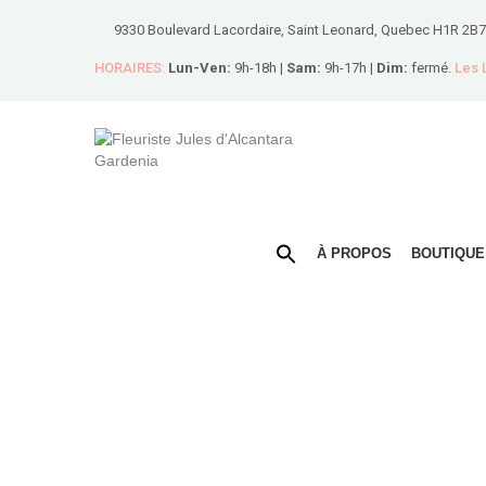
9330 Boulevard Lacordaire, Saint Leonard, Quebec H1R 2B7
HORAIRES:
Lun-Ven:
9h-18h |
Sam:
9h-17h |
Dim:
fermé.
Les
À PROPOS
BOUTIQUE