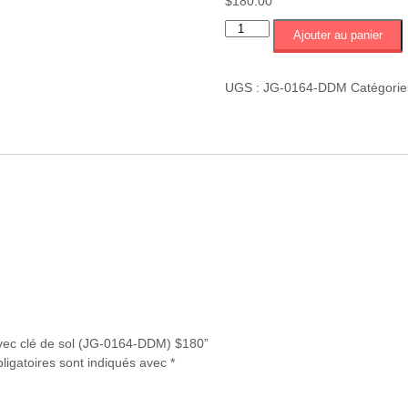
$
180.00
quantité
Ajouter au panier
de
Arrangement
avec
UGS :
JG-0164-DDM
Catégorie
clé
de
sol
(JG-
0164-
DDM)
$180
avec clé de sol (JG-0164-DDM) $180”
ligatoires sont indiqués avec
*