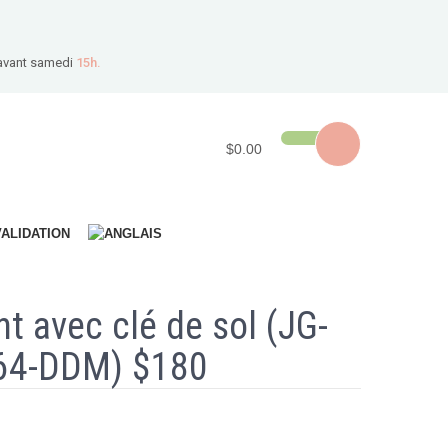
avant samedi
15h.
$0.00
VALIDATION
t avec clé de sol (JG-
64-DDM) $180