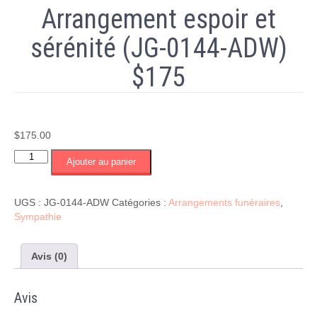
Arrangement espoir et
sérénité (JG-0144-ADW)
$175
$
175.00
quantité
Ajouter au panier
de
Arrangement
espoir
UGS :
JG-0144-ADW
Catégories :
Arrangements funéraires
,
et
Sympathie
sérénité
(JG-
0144-
Avis (0)
ADW)
$175
Avis