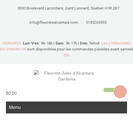
9330 Boulevard Lacordaire, Saint Leonard, Quebec H1R 2B7
info@fleuristealcantara.com
5145265955
HORAIRES:
Lun-Ven:
9h-18h |
Sam:
9h-17h |
Dim:
fermé.
Les LIVRAISONS
DU DIMANCHE
sont disponibles pour les commandes passées avant samedi
15h.
$0.00
Menu