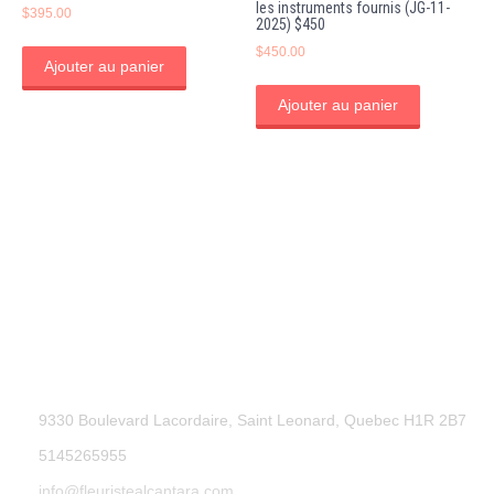
les instruments fournis (JG-11-
$
395.00
2025) $450
$
450.00
Ajouter au panier
Ajouter au panier
9330 Boulevard Lacordaire, Saint Leonard, Quebec H1R 2B7
5145265955
info@fleuristealcantara.com