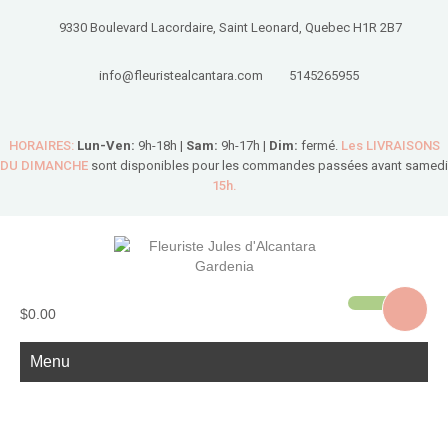
9330 Boulevard Lacordaire, Saint Leonard, Quebec H1R 2B7
info@fleuristealcantara.com
5145265955
HORAIRES:
Lun-Ven:
9h-18h |
Sam:
9h-17h |
Dim:
fermé.
Les LIVRAISONS
DU DIMANCHE
sont disponibles pour les commandes passées avant samedi
15h.
$0.00
Menu