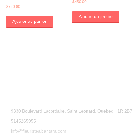
$
450.00
$
750.00
Ajouter au panier
Ajouter au panier
9330 Boulevard Lacordaire, Saint Leonard, Quebec H1R 2B7
5145265955
info@fleuristealcantara.com