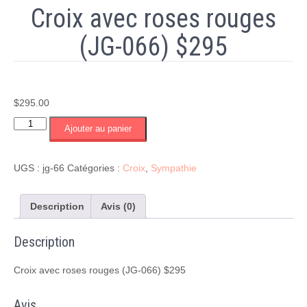
Croix avec roses rouges
(JG-066) $295
$
295.00
quantité
Ajouter au panier
de
Croix
avec
UGS :
jg-66
Catégories :
Croix
,
Sympathie
roses
rouges
(JG-
Description
Avis (0)
066)
$295
Description
Croix avec roses rouges (JG-066) $295
Avis