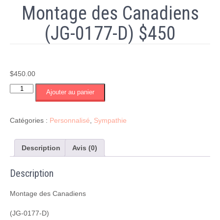
Montage des Canadiens
(JG-0177-D) $450
$
450.00
quantité
Ajouter au panier
de
Montage
des
Catégories :
Personnalisé
,
Sympathie
Canadiens
(JG-
0177-
Description
Avis (0)
D)
$450
Description
Montage des Canadiens
(JG-0177-D)