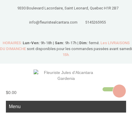
9330 Boulevard Lacordaire, Saint Leonard, Quebec H1R 2B7
info@fleuristealcantara.com
5145265955
HORAIRES:
Lun-Ven:
9h-18h |
Sam:
9h-17h |
Dim:
fermé.
Les LIVRAISONS
DU DIMANCHE
sont disponibles pour les commandes passées avant samedi
15h.
$0.00
Menu