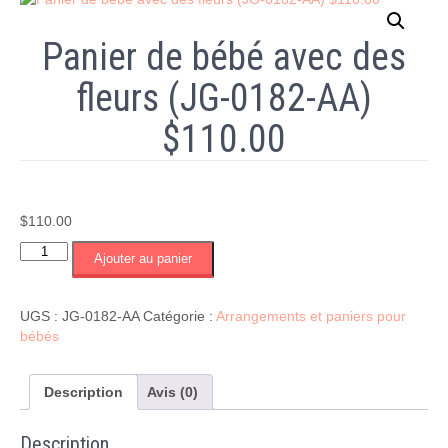
Panier de bébé avec des
fleurs (JG-0182-AA)
$110.00
$
110.00
quantité
Ajouter au panier
de
Panier
de
UGS :
JG-0182-AA
Catégorie :
Arrangements et paniers pour
bébé
bébés
avec
des
fleurs
Description
Avis (0)
(JG-
0182-
Description