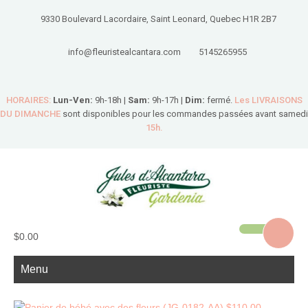
9330 Boulevard Lacordaire, Saint Leonard, Quebec H1R 2B7
info@fleuristealcantara.com
5145265955
HORAIRES:
Lun-Ven:
9h-18h |
Sam:
9h-17h |
Dim:
fermé.
Les LIVRAISONS
DU DIMANCHE
sont disponibles pour les commandes passées avant samedi
15h.
$0.00
Menu