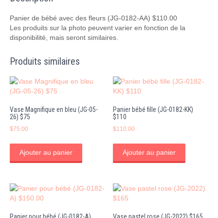
AA)
$110.00
Panier de bébé avec des fleurs (JG-0182-AA) $110.00
Les produits sur la photo peuvent varier en fonction de la
disponibilité, mais seront similaires.
Produits similaires
Vase Magnifique en bleu (JG-05-
Panier bébé fille (JG-0182-KK)
26) $75
$110
$
75.00
$
110.00
Ajouter au panier
Ajouter au panier
Panier pour bébé (JG-0182-A)
Vase pastel rose (JG-2022) $165