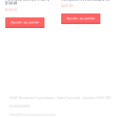
$150.00
$
165.00
$
150.00
Ajouter au panier
Ajouter au panier
9330 Boulevard Lacordaire, Saint Leonard, Quebec H1R 2B7
5145265955
info@fleuristealcantara.com