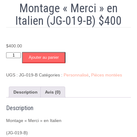
Montage « Merci » en
Italien (JG-019-B) $400
$
400.00
quantité
Ajouter au panier
de
Montage
"Merci"
UGS :
JG-019-B
Catégories :
Personnalisé
,
Pièces montées
en
Italien
(JG-
Description
Avis (0)
019-
B)
Description
$400
Montage « Merci » en Italien
(JG-019-B)