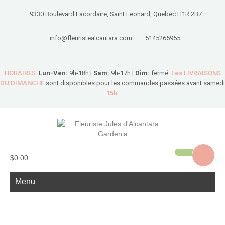
9330 Boulevard Lacordaire, Saint Leonard, Quebec H1R 2B7
info@fleuristealcantara.com
5145265955
HORAIRES:
Lun-Ven:
9h-18h |
Sam:
9h-17h |
Dim:
fermé.
Les LIVRAISONS
DU DIMANCHE
sont disponibles pour les commandes passées avant samedi
15h.
$0.00
Menu