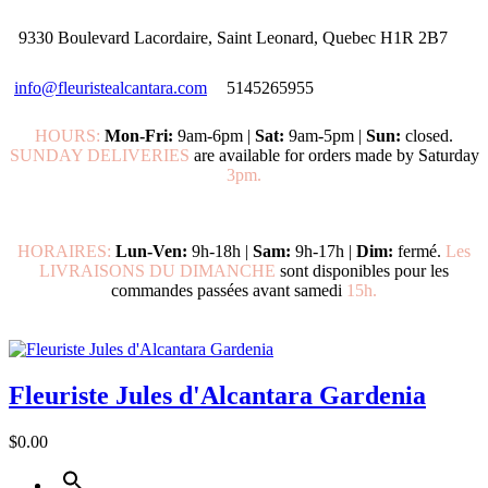
9330 Boulevard Lacordaire, Saint Leonard, Quebec H1R 2B7
info@fleuristealcantara.com
5145265955
HOURS:
Mon-Fri:
9am-6pm |
Sat:
9am-5pm |
Sun:
closed.
SUNDAY DELIVERIES
are available for orders made by Saturday
3pm.
HORAIRES:
Lun-Ven:
9h-18h |
Sam:
9h-17h |
Dim:
fermé.
Les
LIVRAISONS DU DIMANCHE
sont disponibles pour les
commandes passées avant samedi
15h.
Fleuriste Jules d'Alcantara Gardenia
$0.00