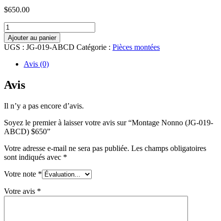
$
650.00
quantité
de
Ajouter au panier
Montage
UGS :
JG-019-ABCD
Catégorie :
Pièces montées
Nonno
(JG-
Avis (0)
019-
ABCD)
Avis
$650
Il n’y a pas encore d’avis.
Soyez le premier à laisser votre avis sur “Montage Nonno (JG-019-
ABCD) $650”
Votre adresse e-mail ne sera pas publiée.
Les champs obligatoires
sont indiqués avec
*
Votre note
*
Votre avis
*