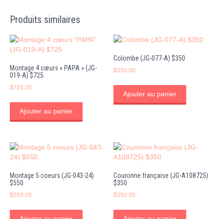
Produits similaires
Colombe (JG-077-A) $350
Montage 4 cœurs « PAPA » (JG-
$
350.00
019-A) $725
$
725.00
Ajouter au panier
Ajouter au panier
Montage 5 coeurs (JG-043-24)
Couronne française (JG-A108725)
$550
$350
$
550.00
$
350.00
Ajouter au panier
Ajouter au panier