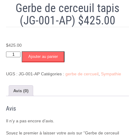
Gerbe de cerceuil tapis
(JG-001-AP) $425.00
$
425.00
quantité
Ajouter au panier
de
Gerbe
de
UGS :
JG-001-AP
Catégories :
gerbe de cercueil
,
Sympathie
cerceuil
tapis
(JG-
Avis (0)
001-
AP)
Avis
$425.00
Il n’y a pas encore d’avis.
Soyez le premier à laisser votre avis sur “Gerbe de cerceuil