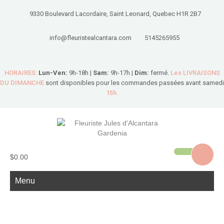
9330 Boulevard Lacordaire, Saint Leonard, Quebec H1R 2B7
info@fleuristealcantara.com
5145265955
HORAIRES:
Lun-Ven:
9h-18h |
Sam:
9h-17h |
Dim:
fermé.
Les LIVRAISONS
DU DIMANCHE
sont disponibles pour les commandes passées avant samedi
15h.
$0.00
Menu