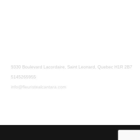
9330 Boulevard Lacordaire, Saint Leonard, Quebec H1R 2B7
5145265955
info@fleuristealcantara.com