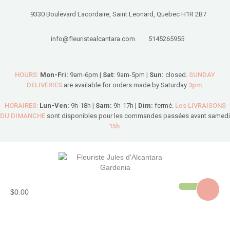
9330 Boulevard Lacordaire, Saint Leonard, Quebec H1R 2B7
info@fleuristealcantara.com
5145265955
HOURS:
Mon-Fri:
9am-6pm |
Sat:
9am-5pm |
Sun:
closed.
SUNDAY
DELIVERIES
are available for orders made by Saturday
3pm.
HORAIRES:
Lun-Ven:
9h-18h |
Sam:
9h-17h |
Dim:
fermé.
Les LIVRAISONS
DU DIMANCHE
sont disponibles pour les commandes passées avant samedi
15h.
$0.00