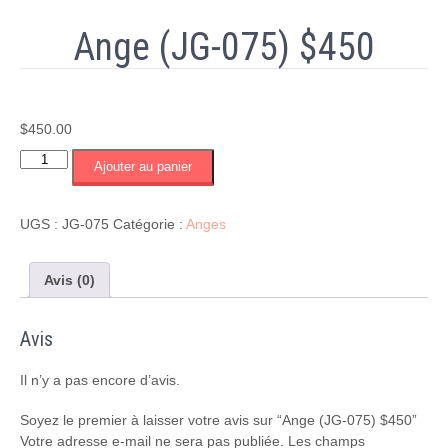
Ange (JG-075) $450
$
450.00
quantité
Ajouter au panier
de
Ange
(JG-
UGS :
JG-075
Catégorie :
Anges
075)
$450
Avis (0)
Avis
Il n’y a pas encore d’avis.
Soyez le premier à laisser votre avis sur “Ange (JG-075) $450”
Votre adresse e-mail ne sera pas publiée.
Les champs