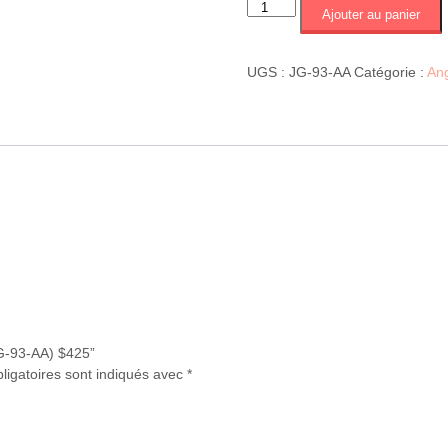
quantité
Ajouter au panier
de
Ailes
d'ange
UGS :
JG-93-AA
Catégorie :
An
(JG-
93-
AA)
$425
JG-93-AA) $425”
ligatoires sont indiqués avec
*