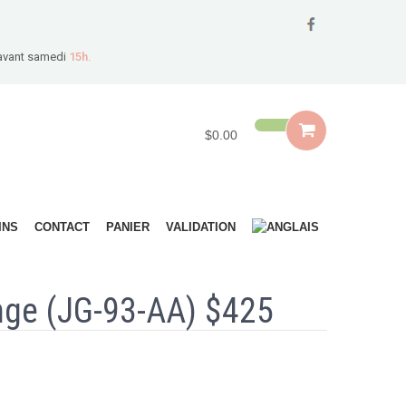
avant samedi
15h.
$0.00
INS
CONTACT
PANIER
VALIDATION
ange (JG-93-AA) $425