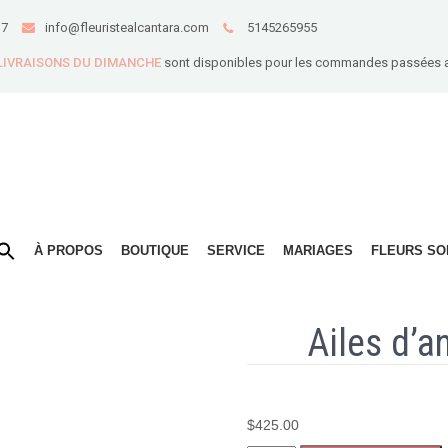
B7
info@fleuristealcantara.com
5145265955
 LIVRAISONS DU DIMANCHE
sont disponibles pour les commandes passées 
À PROPOS
BOUTIQUE
SERVICE
MARIAGES
FLEURS SO
Ailes d’
$
425.00