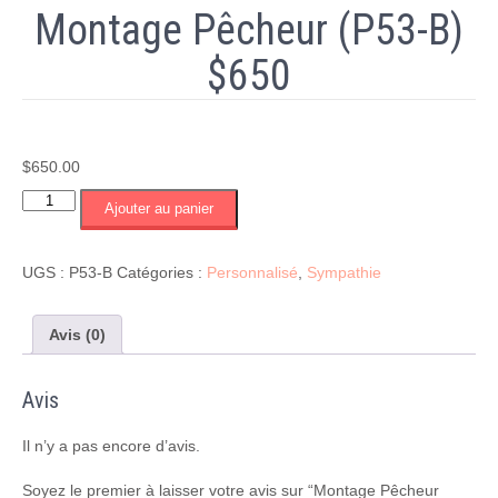
Montage Pêcheur (P53-B)
$650
$
650.00
quantité
Ajouter au panier
de
Montage
Pêcheur
UGS :
P53-B
Catégories :
Personnalisé
,
Sympathie
(P53-
B)
$650
Avis (0)
Avis
Il n’y a pas encore d’avis.
Soyez le premier à laisser votre avis sur “Montage Pêcheur