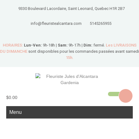
9330 Boulevard Lacordaire, Saint Leonard, Quebec H1R 2B7
info@fleuristealcantara.com
5145265955
HORAIRES:
Lun-Ven:
9h-18h |
Sam:
9h-17h |
Dim:
fermé.
Les LIVRAISONS
DU DIMANCHE
sont disponibles pour les commandes passées avant samedi
15h.
$0.00
Menu