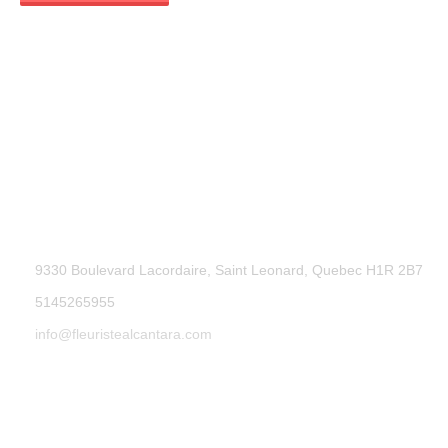
9330 Boulevard Lacordaire, Saint Leonard, Quebec H1R 2B7
5145265955
info@fleuristealcantara.com