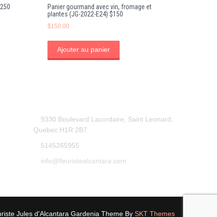
$250
Panier gourmand avec vin, fromage et
plantes (JG-2022-E24) $150
$
150.00
Ajouter au panier
9330 Boulevard Lacordaire, Saint Leonard,
Quebec H1R 2B7
5145265955
info@fleuristealcantara.com
uriste Jules d'Alcantara Gardenia Theme By
SKT Themes