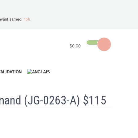
avant samedi
15h.
$0.00
VALIDATION
mand (JG-0263-A) $115