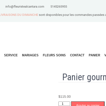
info@fleuristealcantara.com
5145265955
 LIVRAISONS DU DIMANCHE
sont disponibles pour les commandes passées 
SERVICE
MARIAGES
FLEURS SOINS
CONTACT
PANIER
Panier gour
$
115.00
quantité
Ajouter au panier