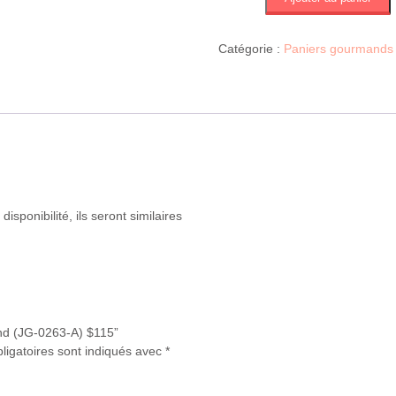
de
Panier
gourmand
Catégorie :
Paniers gourmands e
(JG-
0263-
A)
$115
isponibilité, ils seront similaires
and (JG-0263-A) $115”
ligatoires sont indiqués avec
*