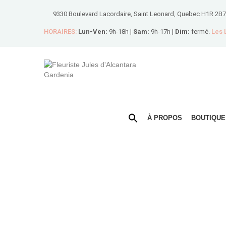
9330 Boulevard Lacordaire, Saint Leonard, Quebec H1R 2B7
HORAIRES:
Lun-Ven:
9h-18h |
Sam:
9h-17h |
Dim:
fermé.
Les
À PROPOS
BOUTIQUE