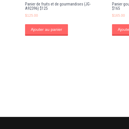
Panier de fruits et de gourmandises (JG-
Panier go
A92396) $125
$165
$
125.00
$
165.00
Ajouter au panier
Ajoute