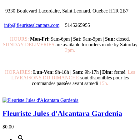
9330 Boulevard Lacordaire, Saint Leonard, Quebec H1R 2B7
info@fleuristealcantara.com
5145265955
HOURS:
Mon-Fri:
9am-6pm |
Sat:
9am-5pm |
Sun:
closed.
SUNDAY DELIVERIES
are available for orders made by Saturday
3pm.
HORAIRES:
Lun-Ven:
9h-18h |
Sam:
9h-17h |
Dim:
fermé.
Les
LIVRAISONS DU DIMANCHE
sont disponibles pour les
commandes passées avant samedi
15h.
Fleuriste Jules d'Alcantara Gardenia
$0.00