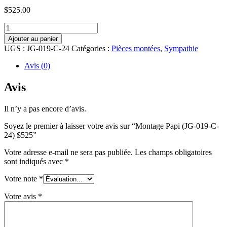
$
525.00
quantité
de
Ajouter au panier
Montage
UGS :
JG-019-C-24
Catégories :
Pièces montées
,
Sympathie
Papi
(JG-
Avis (0)
019-
C-
Avis
24)
$525
Il n’y a pas encore d’avis.
Soyez le premier à laisser votre avis sur “Montage Papi (JG-019-C-
24) $525”
Votre adresse e-mail ne sera pas publiée.
Les champs obligatoires
sont indiqués avec
*
Votre note
*
Votre avis
*