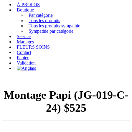
À PROPOS
Boutique
Par catégorie
Tous les produits
Tous les produits sympathie
Sympathie par catégorie
Service
Mariages
FLEURS SOINS
Contact
Panier
Validation
Montage Papi (JG-019-C-
24) $525