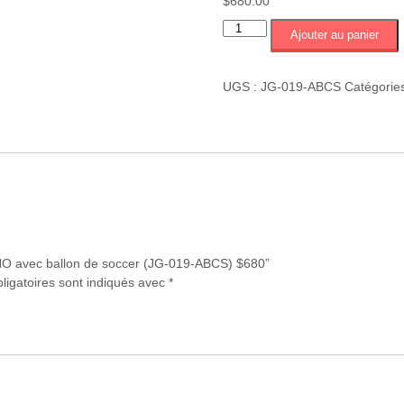
$
680.00
quantité
Ajouter au panier
de
Montage
NONNO
UGS :
JG-019-ABCS
Catégorie
avec
ballon
de
soccer
(JG-
019-
ABCS)
$680
NNO avec ballon de soccer (JG-019-ABCS) $680”
ligatoires sont indiqués avec
*