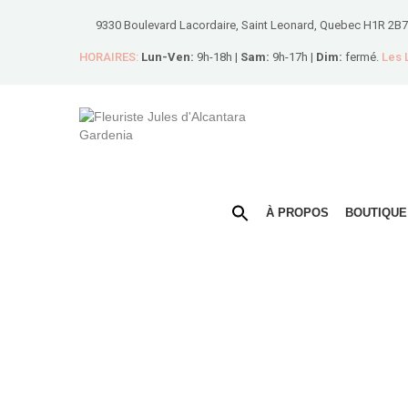
9330 Boulevard Lacordaire, Saint Leonard, Quebec H1R 2B7
HORAIRES:
Lun-Ven:
9h-18h |
Sam:
9h-17h |
Dim:
fermé.
Les
À PROPOS
BOUTIQUE