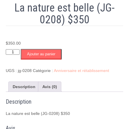
La nature est belle (JG-
0208) $350
$
350.00
quantité
Ajouter au panier
de
La
nature
UGS :
jg-0208
Catégorie :
Anniversaire et rétablissement
est
belle
(JG-
Description
Avis (0)
0208)
$350
Description
La nature est belle (JG-0208) $350
Avis