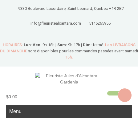
9330 Boulevard Lacordaire, Saint Leonard, Quebec H1R 2B7
info@fleuristealcantara.com
5145265955
HORAIRES:
Lun-Ven:
9h-18h |
Sam:
9h-17h |
Dim:
fermé.
Les LIVRAISONS
DU DIMANCHE
sont disponibles pour les commandes passées avant samedi
15h.
$0.00
Menu