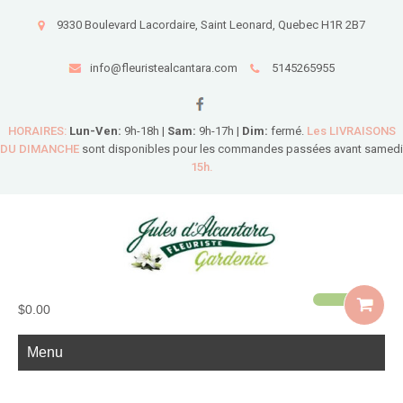
9330 Boulevard Lacordaire, Saint Leonard, Quebec H1R 2B7
info@fleuristealcantara.com
5145265955
HORAIRES:
Lun-Ven:
9h-18h |
Sam:
9h-17h |
Dim:
fermé.
Les LIVRAISONS
DU DIMANCHE
sont disponibles pour les commandes passées avant samedi
15h.
$0.00
Menu