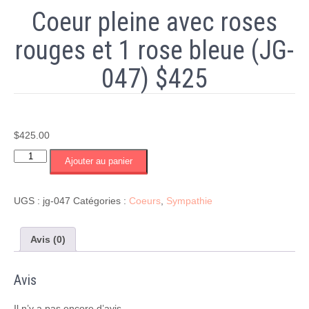
Coeur pleine avec roses
rouges et 1 rose bleue (JG-
047) $425
$
425.00
quantité
Ajouter au panier
de
Coeur
pleine
UGS :
jg-047
Catégories :
Coeurs
,
Sympathie
avec
roses
rouges
Avis (0)
et
1
Avis
rose
bleue
(JG-
Il n’y a pas encore d’avis.