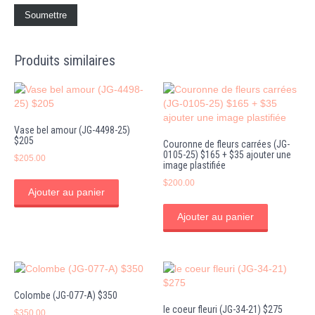
Produits similaires
Vase bel amour (JG-4498-25)
$205
Couronne de fleurs carrées (JG-
0105-25) $165 + $35 ajouter une
$
205.00
image plastifiée
$
200.00
Ajouter au panier
Ajouter au panier
Colombe (JG-077-A) $350
le coeur fleuri (JG-34-21) $275
$
350.00