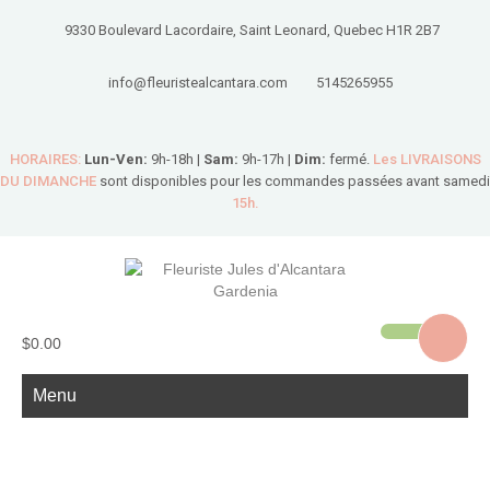
9330 Boulevard Lacordaire, Saint Leonard, Quebec H1R 2B7
info@fleuristealcantara.com
5145265955
HORAIRES:
Lun-Ven:
9h-18h |
Sam:
9h-17h |
Dim:
fermé.
Les LIVRAISONS
DU DIMANCHE
sont disponibles pour les commandes passées avant samedi
15h.
$0.00
Menu