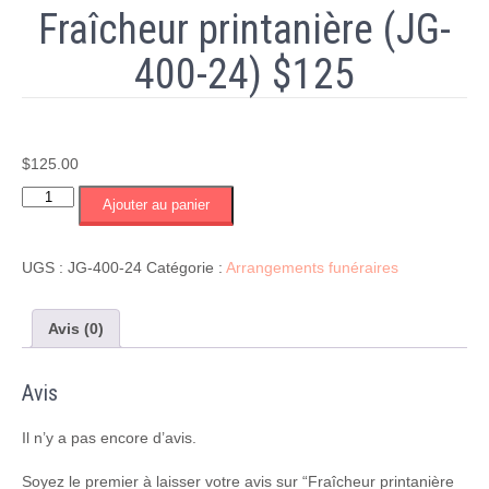
Fraîcheur printanière (JG-
400-24) $125
$
125.00
quantité
Ajouter au panier
de
Fraîcheur
printanière
UGS :
JG-400-24
Catégorie :
Arrangements funéraires
(JG-
400-
24)
Avis (0)
$125
Avis
Il n’y a pas encore d’avis.
Soyez le premier à laisser votre avis sur “Fraîcheur printanière