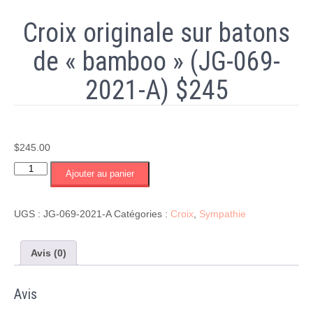
Croix originale sur batons
de « bamboo » (JG-069-
2021-A) $245
$
245.00
quantité
Ajouter au panier
de
Croix
originale
UGS :
JG-069-2021-A
Catégories :
Croix
,
Sympathie
sur
batons
de
Avis (0)
"bamboo"
(JG-
Avis
069-
2021-