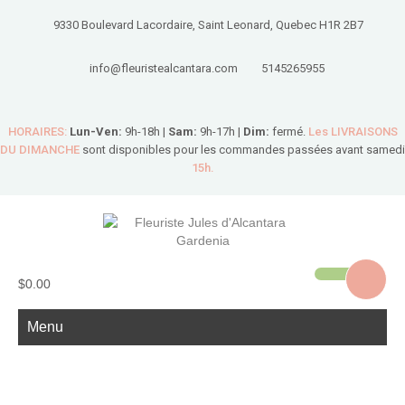
9330 Boulevard Lacordaire, Saint Leonard, Quebec H1R 2B7
info@fleuristealcantara.com
5145265955
HORAIRES:
Lun-Ven:
9h-18h |
Sam:
9h-17h |
Dim:
fermé.
Les LIVRAISONS
DU DIMANCHE
sont disponibles pour les commandes passées avant samedi
15h.
$0.00
Menu