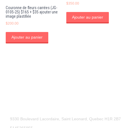
$
350.00
Couronne de fleurs carrées (JG-
0105-25) $165 + $35 ajouter une
image plastifiée
Ajouter au panier
$
200.00
Ajouter au panier
9330 Boulevard Lacordaire, Saint Leonard, Quebec H1R 2B7