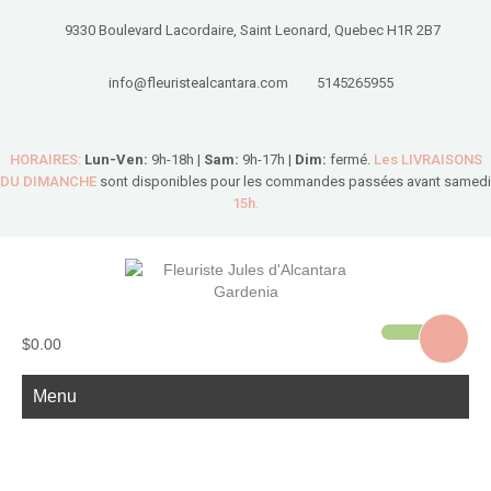
9330 Boulevard Lacordaire, Saint Leonard, Quebec H1R 2B7
info@fleuristealcantara.com
5145265955
HORAIRES:
Lun-Ven:
9h-18h |
Sam:
9h-17h |
Dim:
fermé.
Les LIVRAISONS
DU DIMANCHE
sont disponibles pour les commandes passées avant samedi
15h.
$0.00
Menu