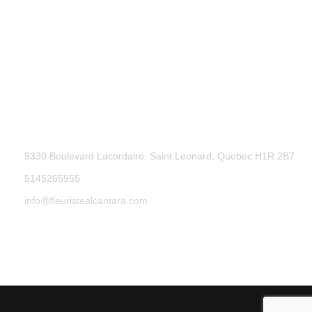
9330 Boulevard Lacordaire, Saint Leonard, Quebec H1R 2B7
5145265955
info@fleuristealcantara.com