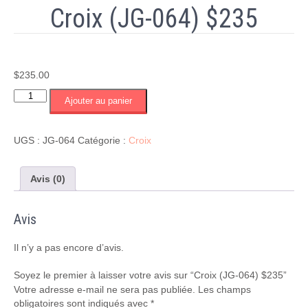
Croix (JG-064) $235
$
235.00
quantité
Ajouter au panier
de
Croix
(JG-
UGS :
JG-064
Catégorie :
Croix
064)
$235
Avis (0)
Avis
Il n’y a pas encore d’avis.
Soyez le premier à laisser votre avis sur “Croix (JG-064) $235”
Votre adresse e-mail ne sera pas publiée.
Les champs
obligatoires sont indiqués avec
*