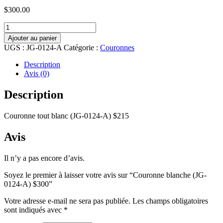
$
300.00
quantité
de
Ajouter au panier
Couronne
UGS :
JG-0124-A
Catégorie :
Couronnes
blanche
(JG-
Description
0124-
Avis (0)
A)
$300
Description
Couronne tout blanc (JG-0124-A) $215
Avis
Il n’y a pas encore d’avis.
Soyez le premier à laisser votre avis sur “Couronne blanche (JG-
0124-A) $300”
Votre adresse e-mail ne sera pas publiée.
Les champs obligatoires
sont indiqués avec
*