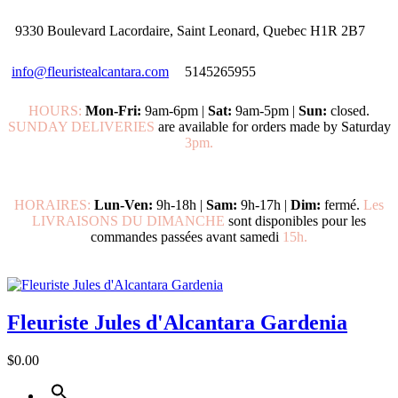
9330 Boulevard Lacordaire, Saint Leonard, Quebec H1R 2B7
info@fleuristealcantara.com
5145265955
HOURS:
Mon-Fri:
9am-6pm |
Sat:
9am-5pm |
Sun:
closed.
SUNDAY DELIVERIES
are available for orders made by Saturday
3pm.
HORAIRES:
Lun-Ven:
9h-18h |
Sam:
9h-17h |
Dim:
fermé.
Les
LIVRAISONS DU DIMANCHE
sont disponibles pour les
commandes passées avant samedi
15h.
Fleuriste Jules d'Alcantara Gardenia
$0.00