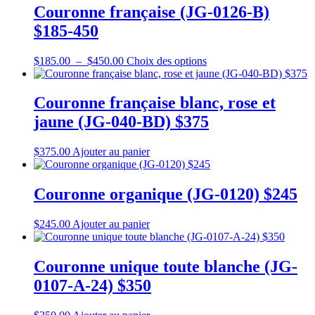
Couronne française (JG-0126-B)
$185-450
Plage
Ce
$
185.00
–
$
450.00
Choix des options
de
produit
prix :
a
$185.00
plusieurs
Couronne française blanc, rose et
à
variations.
jaune (JG-040-BD) $375
$450.00
Les
options
peuvent
$
375.00
Ajouter au panier
être
choisies
sur
Couronne organique (JG-0120) $245
la
page
$
245.00
Ajouter au panier
du
produit
Couronne unique toute blanche (JG-
0107-A-24) $350