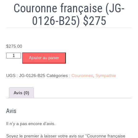
Couronne française (JG-
0126-B25) $275
$
275.00
quantité
Ajouter au panier
de
Couronne
française
UGS :
JG-0126-B25
Catégories :
Couronnes
,
Sympathie
(JG-
0126-
B25)
Avis (0)
$275
Avis
Il n’y a pas encore d’avis.
Soyez le premier à laisser votre avis sur “Couronne française