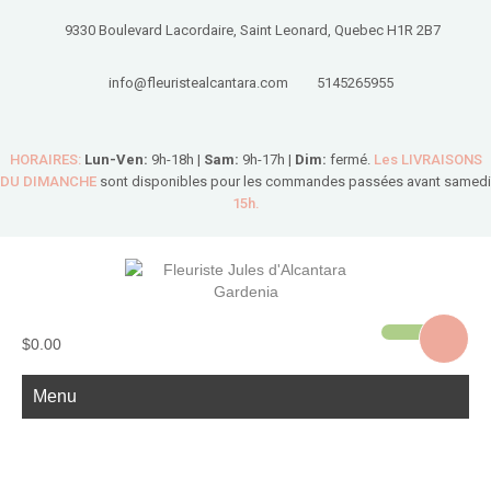
9330 Boulevard Lacordaire, Saint Leonard, Quebec H1R 2B7
info@fleuristealcantara.com
5145265955
HORAIRES:
Lun-Ven:
9h-18h |
Sam:
9h-17h |
Dim:
fermé.
Les LIVRAISONS
DU DIMANCHE
sont disponibles pour les commandes passées avant samedi
15h.
$0.00
Menu