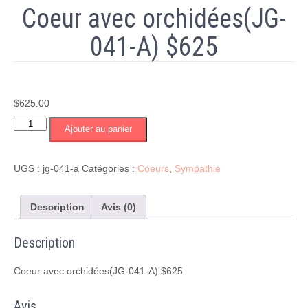
Coeur avec orchidées(JG-
041-A) $625
$
625.00
quantité
Ajouter au panier
de
Coeur
avec
UGS :
jg-041-a
Catégories :
Coeurs
,
Sympathie
orchidées(JG-
041-
A)
Description
Avis (0)
$625
Description
Coeur avec orchidées(JG-041-A) $625
Avis