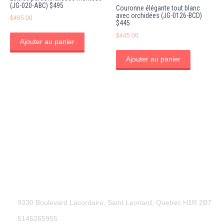
(JG-020-ABC) $495
Couronne élégante tout blanc
avec orchidées (JG-0126-BCD)
$
495.00
$445
$
445.00
Ajouter au panier
Ajouter au panier
9330 Boulevard Lacordaire, Saint Leonard, Quebec H1R 2B7
5145265955