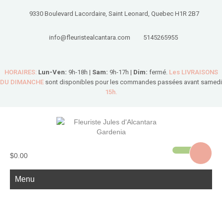
9330 Boulevard Lacordaire, Saint Leonard, Quebec H1R 2B7
info@fleuristealcantara.com
5145265955
HORAIRES:
Lun-Ven:
9h-18h |
Sam:
9h-17h |
Dim:
fermé.
Les LIVRAISONS
DU DIMANCHE
sont disponibles pour les commandes passées avant samedi
15h.
$0.00
Menu