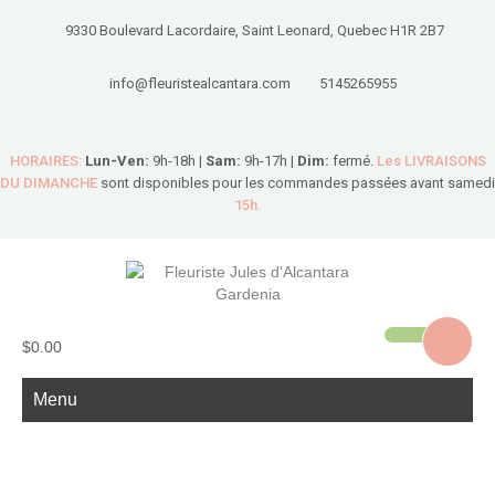
9330 Boulevard Lacordaire, Saint Leonard, Quebec H1R 2B7
info@fleuristealcantara.com
5145265955
HORAIRES:
Lun-Ven:
9h-18h |
Sam:
9h-17h |
Dim:
fermé.
Les LIVRAISONS
DU DIMANCHE
sont disponibles pour les commandes passées avant samedi
15h.
$0.00
Menu