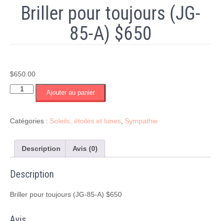
Briller pour toujours (JG-
85-A) $650
$
650.00
quantité
Ajouter au panier
de
Briller
pour
Catégories :
Soleils, étoiles et lunes
,
Sympathie
toujours
(JG-
85-
Description
Avis (0)
A)
$650
Description
Briller pour toujours (JG-85-A) $650
Avis