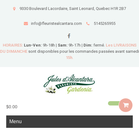
9330 Boulevard Lacordaire, Saint Leonard, Quebec H1R 2B7
info@fleuristealcantara.com
5145265955
HORAIRES:
Lun-Ven:
9h-18h |
Sam:
9h-17h |
Dim:
fermé.
Les LIVRAISONS
DU DIMANCHE
sont disponibles pour les commandes passées avant samedi
15h.
$0.00
Menu