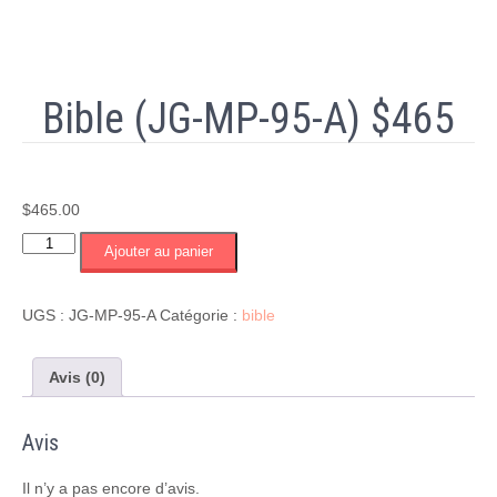
Bible (JG-MP-95-A) $465
$
465.00
quantité
Ajouter au panier
de
Bible
(JG-
UGS :
JG-MP-95-A
Catégorie :
bible
MP-
95-
A)
Avis (0)
$465
Avis
Il n’y a pas encore d’avis.