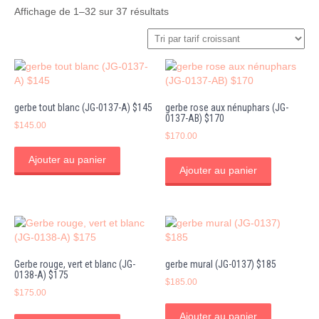
Trié
Affichage de 1–32 sur 37 résultats
par
prix
croissant
gerbe tout blanc (JG-0137-A) $145
gerbe rose aux nénuphars (JG-
0137-AB) $170
$
145.00
$
170.00
Ajouter au panier
Ajouter au panier
Gerbe rouge, vert et blanc (JG-
gerbe mural (JG-0137) $185
0138-A) $175
$
185.00
$
175.00
Ajouter au panier