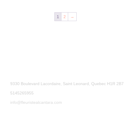
1
2
→
9330 Boulevard Lacordaire, Saint Leonard, Quebec H1R 2B7
5145265955
info@fleuristealcantara.com